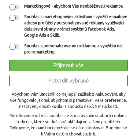
Marketingové
- abychom Vás neobtěžovali reklamou
Souhlas s marketingovými aktivitami
- využití e-mailové
adresy pro účely personalizované reklamy využívající
data první strany v rámci systémů Facebook Ads,
Google Ads a Sklik.
Souhlas s personalizovanou reklamou a využitím dat
pro remarketing
Přijmout vše
Potvrdit vybrané
O FIRMĚ
Abychom Vám umožnili co nejlepší zážitek z nakupování, aby
vše fungovalo jak má, abychom si pamatovali Vaše preference,
NEWSLETTER
nastavení, obsah košíku a spoustu dalších maličkostí.
Potřebujeme od Vás souhlas se zpracováním souborů cookies,
FACEBOOK
tedy dat, které se dočasně ukládají ve vašem prohlížeči.
Děkujeme, že nám tím umožníte se dále zlepšovat. Budeme se
VÁŠ ASISTENT PRODEJE
k Vašim datům chovat slušně.