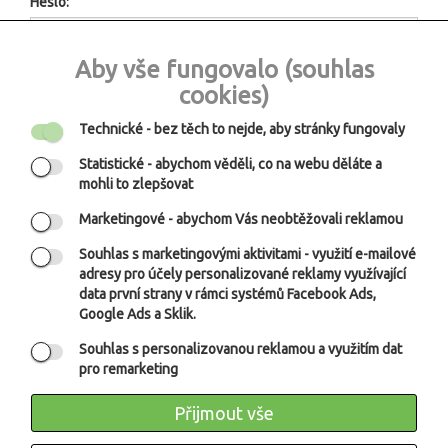
Heslo:
Aby vše fungovalo (souhlas
cookies)
Přihlásit
Technické
- bez těch to nejde, aby stránky fungovaly
Zapomněli jste heslo?
Statistické
- abychom věděli, co na webu děláte a
mohli to zlepšovat
Email:
Marketingové
- abychom Vás neobtěžovali reklamou
Souhlas s marketingovými aktivitami
- využití e-mailové
adresy pro účely personalizované reklamy využívající
data první strany v rámci systémů Facebook Ads,
Google Ads a Sklik.
Nakupujete u nás poprvé ?
Souhlas s personalizovanou reklamou a využitím dat
pro remarketing
Při opakovaném nákupu na našem e-shopu nakoupíte rychleji,
protože už vás známe. Už žádné opakované vyplňování
Přijmout vše
formuláře! Navíc se dostanete k historii Vašich objednávek.