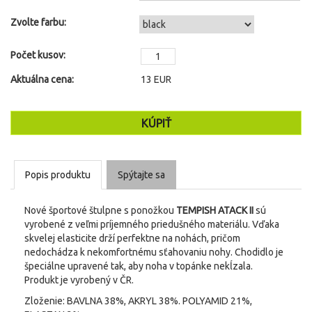
Zvolte farbu:
Počet kusov:
Aktuálna cena:
13
EUR
Popis produktu
Spýtajte sa
Nové športové štulpne s ponožkou
TEMPISH ATACK II
sú
vyrobené z veľmi príjemného priedušného materiálu. Vďaka
skvelej elasticite drží perfektne na nohách, pričom
nedochádza k nekomfortnému sťahovaniu nohy. Chodidlo je
špeciálne upravené tak, aby noha v topánke nekĺzala.
Produkt je vyrobený v ČR.
Zloženie: BAVLNA 38%, AKRYL 38%. POLYAMID 21%,