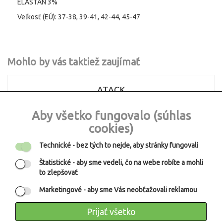
ELASTAN 3%
Veľkosť (EÚ): 37-38, 39-41, 42-44, 45-47
Mohlo by vás taktiež zaujímať
ATACK
Výpredaj
Aby všetko fungovalo (súhlas
cookies)
Technické
- bez tých to nejde, aby stránky fungovali
Štatistické
- aby sme vedeli, čo na webe robíte a mohli
to zlepšovať
Nové športové štulpne ATAC TEMPISH sú vyrobené z
Marketingové
- aby sme Vás neobťažovali reklamou
veľmi príjemného priedušného materiálu. Vďaka
Prijať všetko