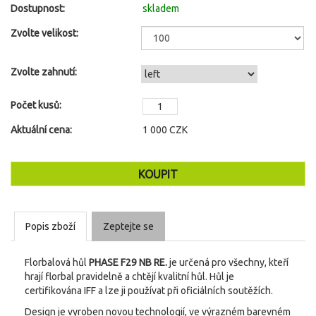
Dostupnost:
skladem
Zvolte velikost:
Zvolte zahnutí:
Počet kusů:
Aktuální cena:
1 000
CZK
Popis zboží
Zeptejte se
Florbalová hůl
PHASE F29 NB RE.
je určená pro všechny, kteří
hrají florbal pravidelně a chtějí kvalitní hůl. Hůl je
certifikována IFF a lze ji používat při oficiálních soutěžích.
Design je vyroben novou technologií, ve výrazném barevném