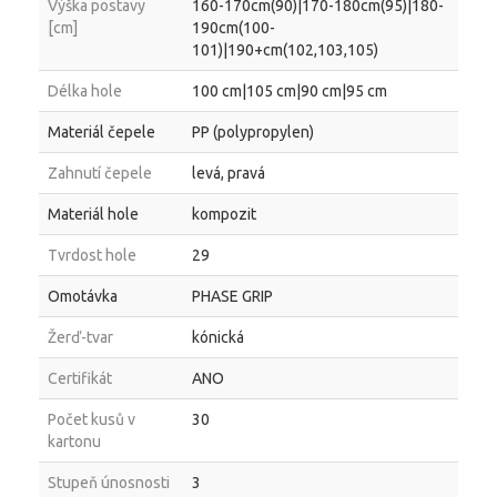
Výška postavy
160-170cm(90)|170-180cm(95)|180-
[cm]
190cm(100-
101)|190+cm(102,103,105)
Délka hole
100 cm|105 cm|90 cm|95 cm
Materiál čepele
PP (polypropylen)
Zahnutí čepele
levá, pravá
Materiál hole
kompozit
Tvrdost hole
29
Omotávka
PHASE GRIP
Žerď-tvar
kónická
Certifikát
ANO
Počet kusů v
30
kartonu
Stupeň únosnosti
3