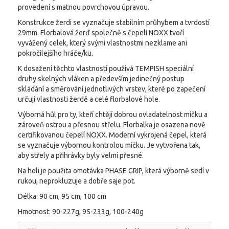
provedení s matnou povrchovou úpravou.
Konstrukce žerdi se vyznačuje stabilním průhybem a tvrdostí
29mm. Florbalová žerď společně s čepelí NOXX tvoří
vyvážený celek, který svými vlastnostmi nezklame ani
pokročilejšího hráče/ku.
K dosažení těchto vlastností používá TEMPISH speciální
druhy skelných vláken a především jedinečný postup
skládání a směrování jednotlivých vrstev, které po zapečení
určují vlastnosti žerdě a celé florbalové hole.
Výborná hůl pro ty, kteří chtějí dobrou ovladatelnost míčku a
zároveň ostrou a přesnou střelu. Florbalka je osazena nově
certifikovanou čepelí NOXX. Moderní vykrojená čepel, která
se vyznačuje výbornou kontrolou míčku. Je vytvořena tak,
aby střely a přihrávky byly velmi přesné.
Na holi je použita omotávka PHASE GRIP, která výborně sedí v
rukou, neprokluzuje a dobře saje pot.
Délka: 90 cm, 95 cm, 100 cm
Hmotnost: 90-227g, 95-233g, 100-240g