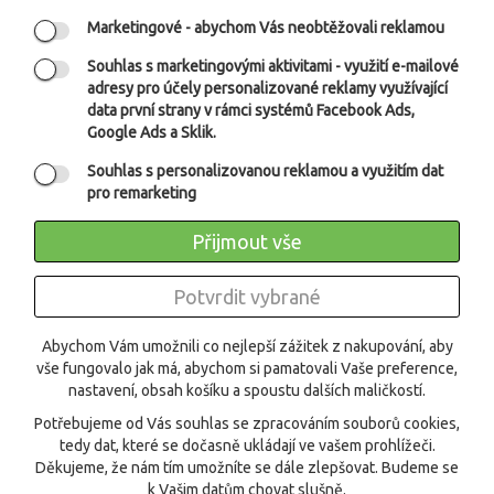
Marketingové
- abychom Vás neobtěžovali reklamou
Souhlas s marketingovými aktivitami
- využití e-mailové
adresy pro účely personalizované reklamy využívající
data první strany v rámci systémů Facebook Ads,
Google Ads a Sklik.
Společnost TEMPISH uvádí na trh novou kolekci
Souhlas s personalizovanou reklamou a využitím dat
profesionálních florbalových holí řady NATIVE. Tento
pro remarketing
Přijmout vše
2 500 CZK
Potvrdit vybrané
Abychom Vám umožnili co nejlepší zážitek z nakupování, aby
vše fungovalo jak má, abychom si pamatovali Vaše preference,
O FIRMĚ
nastavení, obsah košíku a spoustu dalších maličkostí.
NEWSLETTER
Potřebujeme od Vás souhlas se zpracováním souborů cookies,
tedy dat, které se dočasně ukládají ve vašem prohlížeči.
FACEBOOK
Děkujeme, že nám tím umožníte se dále zlepšovat. Budeme se
k Vašim datům chovat slušně.