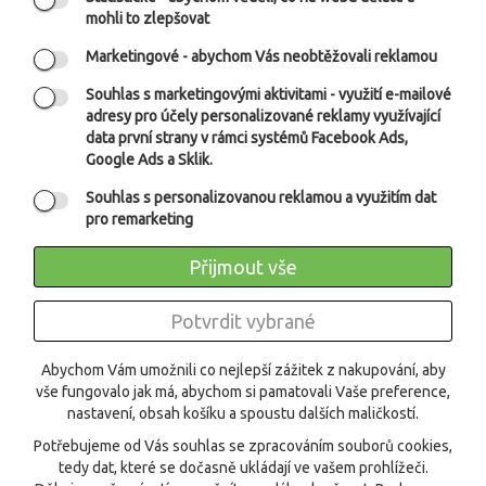
mohli to zlepšovat
Marketingové
- abychom Vás neobtěžovali reklamou
Souhlas s marketingovými aktivitami
- využití e-mailové
adresy pro účely personalizované reklamy využívající
data první strany v rámci systémů Facebook Ads,
Google Ads a Sklik.
Společnost TEMPISH uvádí na trh novou kolekci
Souhlas s personalizovanou reklamou a využitím dat
profesionálních florbalových holí řady NATIVE. Tento
pro remarketing
Přijmout vše
2 500 CZK
Potvrdit vybrané
Abychom Vám umožnili co nejlepší zážitek z nakupování, aby
vše fungovalo jak má, abychom si pamatovali Vaše preference,
O FIRMĚ
nastavení, obsah košíku a spoustu dalších maličkostí.
NEWSLETTER
Potřebujeme od Vás souhlas se zpracováním souborů cookies,
tedy dat, které se dočasně ukládají ve vašem prohlížeči.
FACEBOOK