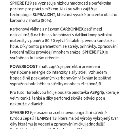
SPHERE F29
se vyznačuje nízkou hmotností a perfektním
pocitem pro práci s míčkem. Nízkou váhu zajišťuje
technologie
SUPRALIGHT
, která má vysoké procento obsahu
karbonu v shaftu (80%).
Karbonová vlákna s názvem
CARBONNEX
patří mezi
nejkvalitnější na trhu a v kombinaci s dalšími kompozitními
materiály v poměru 80:20 vytváří stabilní pevnou konstrukci
hole. Díky těmto parametrům se střely, přihrávky, zpracování
i vedení míčku provádějí mnohem snáze.
SPHERE F29
je
vyráběna s kulatým držením.
POWERBOOST
shaft zajišťuje perfektní přenesení
vynaložené energie do intenzity a síly střel. Vzhledem
k speciálně poskládaným karbonovým vláknům je zpětné
vypružení hole během střelby mnohem efektivnější.
Pro tuto florbalovou hůl je použita omotávka
ASPgrip
, která je
velmi tenká, lehká a díky perforaci skvěle odvádí pot a
neklouže v dlaních.
SPHERE F29
je osazena zcela novou originální středně
tvrdou čepelí
TEMPISH
T3
, která má od výroby vykrojený tvar,
díky kterému je vedení a zpracování míčku jednodušší.