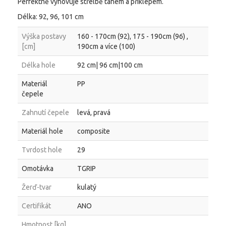
Perfektně vyhovuje střelbě tahem a příklepem.
Délka: 92, 96, 101 cm
Výška postavy
160 - 170cm (92), 175 - 190cm (96) ,
[cm]
190cm a více (100)
Délka hole
92 cm| 96 cm|100 cm
Materiál
PP
čepele
Zahnutí čepele
levá, pravá
Materiál hole
composite
Tvrdost hole
29
Omotávka
TGRIP
Žerď-tvar
kulatý
Certifikát
ANO
Hmotnost [kg]