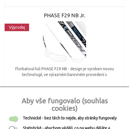
PHASE F29 NB Jr.
Výprodej
Florbalová hůl PHASE F29 NB - design je vyroben novou
technologií, ve výrazném barevném provedení s
502 CZK
Aby vše fungovalo (souhlas
cookies)
Technické
- bez těch to nejde, aby stránky fungovaly
NATIVE F31
Statistické
- abychom věděli, co na webu děláte a